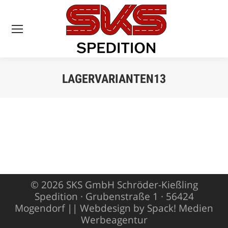
LAGERVARIANTEN13
Sie befinden sich
hier:
© 2026 SKS GmbH Schröder-Kießling
Spedition · Grubenstraße 1 · 56424
Mogendorf ||
Webdesign by Spack! Medien
Werbeagentur