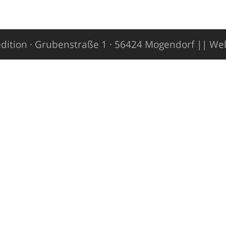
dition · Grubenstraße 1 · 56424 Mogendorf ||
Web