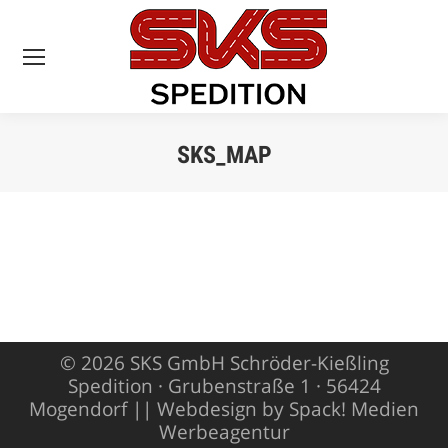
SKS_MAP
Sie befinden sich
hier:
© 2026 SKS GmbH Schröder-Kießling
Spedition · Grubenstraße 1 · 56424
Mogendorf ||
Webdesign by Spack! Medien
Werbeagentur