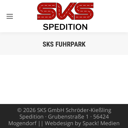
SKS FUHRPARK
Sie befinden sich
hier:
© 2026 SKS GmbH Schröder-Kießling
Spedition · Grubenstraße 1 · 56424
Mogendorf ||
Webdesign by Spack! Medien