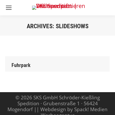
ARCHIVES:
SLIDESHOWS
Sie befinden sich
hier:
Fuhrpark
© 2026 SKS GmbH Schröder-Kießling
Spedition · Grubenstraße 1 · 56424
Mogendorf ||
Webdesign by Spack! Medien