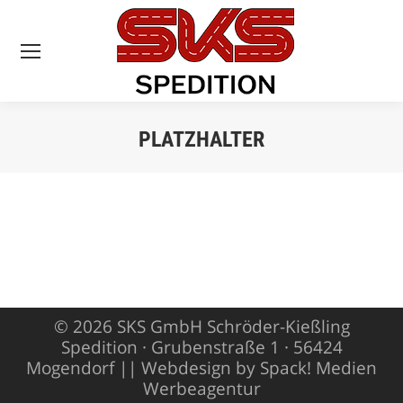
PLATZHALTER
Sie befinden sich
hier:
© 2026 SKS GmbH Schröder-Kießling
Spedition · Grubenstraße 1 · 56424
Mogendorf ||
Webdesign by Spack! Medien
Werbeagentur