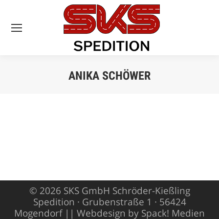
ANIKA SCHÖWER
Sie befinden sich
hier:
© 2026 SKS GmbH Schröder-Kießling
Spedition · Grubenstraße 1 · 56424
Mogendorf ||
Webdesign by Spack! Medien